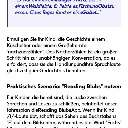
einem
Wald
lebte. Er liebte es,
Fisch
und
Obst
zu
essen. Eines Tages fand er eine
Gabel
..."
Ermutigen Sie Ihr Kind, die Geschichte einem
Kuscheltier oder einem Großelternteil
"nachzuerzählen". Das Nacherzählen ist ein großer
Schritt hin zur unabhängigen Konversation, da es
erfordert, dass sie die Handlung
und
ihre Sprachlaute
gleichzeitig im Gedächtnis behalten.
Praktisches Szenario: "Reading Blubs" nutzen
Für Kinder, die bereit sind, die Lücke zwischen
Sprechen und Lesen zu schließen, beinhaltet unser
Jahresplan die
Reading Blubs
App. Wenn Ihr Kind
/f/-Laute übt, schafft das Sehen des Buchstabens
"F" auf dem Bildschirm, während es das Wort "Fuchs"