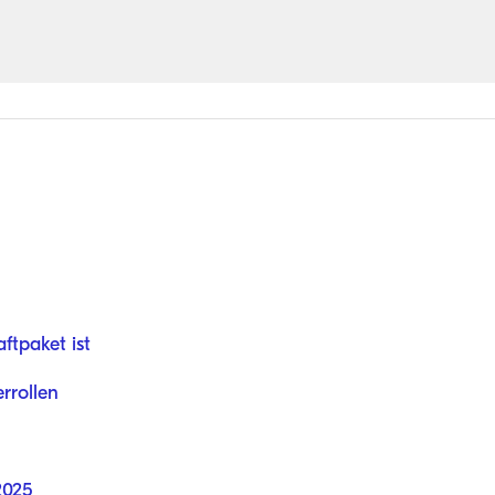
ftpaket ist
errollen
2025