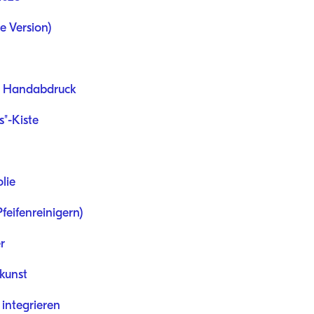
e Version)
it Handabdruck
s"-Kiste
olie
feifenreinigern)
r
rkunst
 integrieren