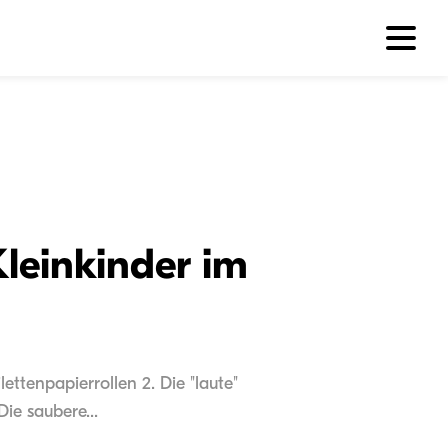
Kleinkinder im
ettenpapierrollen 2. Die "laute"
ie saubere...