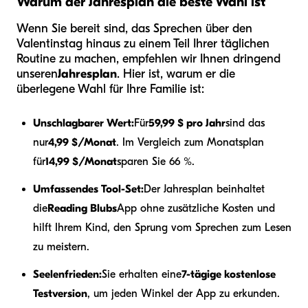
Warum der Jahresplan die beste Wahl ist
Wenn Sie bereit sind, das Sprechen über den
Valentinstag hinaus zu einem Teil Ihrer täglichen
Routine zu machen, empfehlen wir Ihnen dringend
unseren
Jahresplan
. Hier ist, warum er die
überlegene Wahl für Ihre Familie ist:
Unschlagbarer Wert:
Für
59,99 $ pro Jahr
sind das
nur
4,99 $/Monat
. Im Vergleich zum Monatsplan
für
14,99 $/Monat
sparen Sie 66 %.
Umfassendes Tool-Set:
Der Jahresplan beinhaltet
die
Reading Blubs
App ohne zusätzliche Kosten und
hilft Ihrem Kind, den Sprung vom Sprechen zum Lesen
zu meistern.
Seelenfrieden:
Sie erhalten eine
7-tägige kostenlose
Testversion
, um jeden Winkel der App zu erkunden.