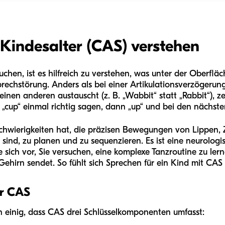
Kindesalter (CAS) verstehen
auchen, ist es hilfreich zu verstehen, was unter der Oberfl
prechstörung. Anders als bei einer Artikulationsverzögerung
nen anderen austauscht (z. B. „Wabbit“ statt „Rabbit“), z
e „cup“ einmal richtig sagen, dann „up“ und bei den nächst
Schwierigkeiten hat, die präzisen Bewegungen von Lippen, Z
sind, zu planen und zu sequenzieren. Es ist eine neurolog
e sich vor, Sie versuchen, eine komplexe Tanzroutine zu ler
ehirn sendet. So fühlt sich Sprechen für ein Kind mit CAS
er CAS
n einig, dass CAS drei Schlüsselkomponenten umfasst: