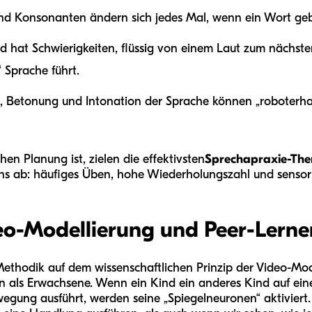
nd Konsonanten ändern sich jedes Mal, wenn ein Wort gebi
d hat Schwierigkeiten, flüssig von einem Laut zum nächste
 Sprache führt.
 Betonung und Intonation der Sprache können „roboterhaft
n Planung ist, zielen die effektivsten
Sprechapraxie-The
ens ab: häufiges Üben, hohe Wiederholungszahl und sensor
eo-Modellierung und Peer-Lerne
Methodik auf dem wissenschaftlichen Prinzip der Video-Mode
en als Erwachsene. Wenn ein Kind ein anderes Kind auf ein
gung ausführt, werden seine „Spiegelneuronen“ aktiviert. 