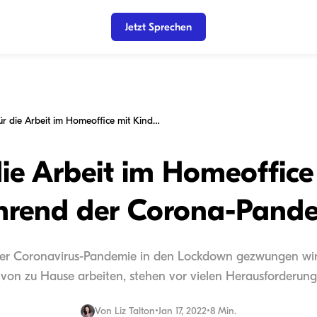
Jetzt Sprechen
7 Tipps für die Arbeit im Homeoffice mit Kindern während der Corona-Pandemie
die Arbeit im Homeoffic
rend der Corona-Pand
r Coronavirus-Pandemie in den Lockdown gezwungen wird,
 von zu Hause arbeiten, stehen vor vielen Herausforderun
Von
Liz Talton
•
Jan 17, 2022
•
8 Min.