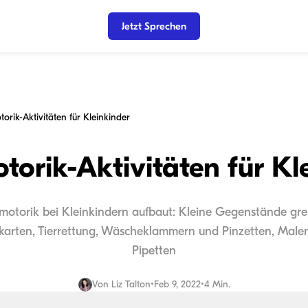
Jetzt Sprechen
torik-Aktivitäten für Kleinkinder
torik-Aktivitäten für Kl
motorik bei Kleinkindern aufbaut: Kleine Gegenstände grei
lkarten, Tierrettung, Wäscheklammern und Pinzetten, Mal
Pipetten
Von
Liz Talton
•
Feb 9, 2022
•
4 Min.