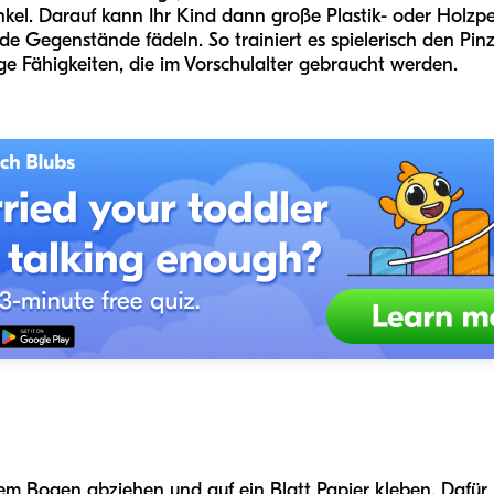
kel. Darauf kann Ihr Kind dann große Plastik- oder Holzpe
e Gegenstände fädeln. So trainiert es spielerisch den Pin
tige Fähigkeiten, die im Vorschulalter gebraucht werden.
em Bogen abziehen und auf ein Blatt Papier kleben. Dafür 