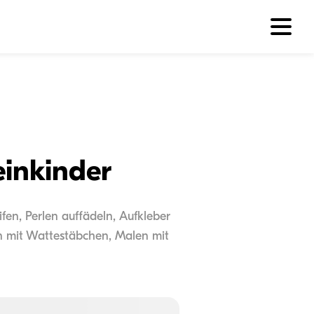
einkinder
fen, Perlen auffädeln, Aufkleber
en mit Wattestäbchen, Malen mit