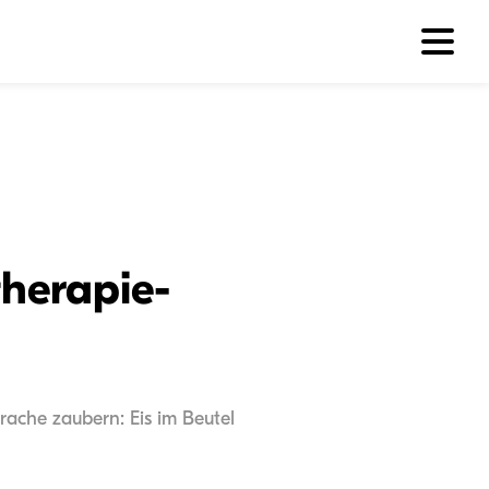
therapie-
rache zaubern: Eis im Beutel