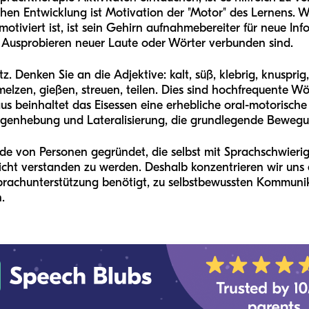
dlichen Entwicklung ist Motivation der "Motor" des Lernens
motiviert ist, ist sein Gehirn aufnahmebereiter für neue In
m Ausprobieren neuer Laute oder Wörter verbunden sind.
z. Denken Sie an die Adjektive: kalt, süß, klebrig, knusprig
melzen, gießen, streuen, teilen. Dies sind hochfrequente Wör
s beinhaltet das Eisessen eine erhebliche oral-motorisc
ngenhebung und Lateralisierung, die grundlegende Bewegun
de von Personen gegründet, die selbst mit Sprachschwieri
nicht verstanden zu werden. Deshalb konzentrieren wir uns 
Sprachunterstützung benötigt, zu selbstbewussten Kommun
.