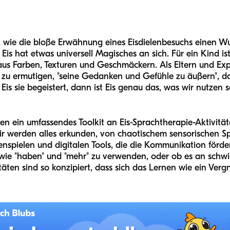
wie die bloße Erwähnung eines Eisdielenbesuchs einen Wut
s hat etwas universell Magisches an sich. Für ein Kind ist 
n aus Farben, Texturen und Geschmäckern. Als Eltern und Ex
d zu ermutigen, "seine Gedanken und Gefühle zu äußern", da
is sie begeistert, dann ist Eis genau das, was wir nutzen s
Ihnen ein umfassendes Toolkit an Eis-Sprachtherapie-Aktivit
 werden alles erkunden, von chaotischem sensorischen Spie
enspielen und digitalen Tools, die die Kommunikation förde
wie "haben" und "mehr" zu verwenden, oder ob es an schwie
itäten sind so konzipiert, dass sich das Lernen wie ein Verg