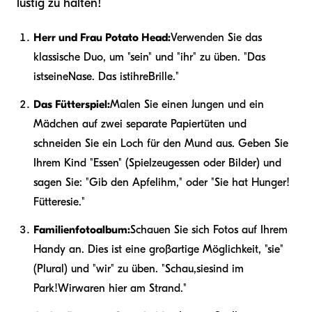
lustig zu halten!
Herr und Frau Potato Head:
Verwenden Sie das
klassische Duo, um "sein" und "ihr" zu üben. "Das
ist
seine
Nase. Das ist
ihre
Brille."
Das Fütterspiel:
Malen Sie einen Jungen und ein
Mädchen auf zwei separate Papiertüten und
schneiden Sie ein Loch für den Mund aus. Geben Sie
Ihrem Kind "Essen" (Spielzeugessen oder Bilder) und
sagen Sie: "Gib den Apfel
ihm
," oder "Sie hat Hunger!
Füttere
sie
."
Familienfotoalbum:
Schauen Sie sich Fotos auf Ihrem
Handy an. Dies ist eine großartige Möglichkeit, "sie"
(Plural) und "wir" zu üben. "Schau,
sie
sind im
Park!
Wir
waren hier am Strand."