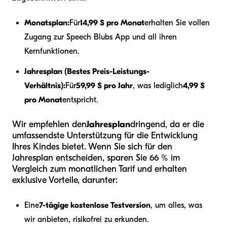
Monatsplan:
Für
14,99 $ pro Monat
erhalten Sie vollen
Zugang zur Speech Blubs App und all ihren
Kernfunktionen.
Jahresplan (Bestes Preis-Leistungs-
Verhältnis):
Für
59,99 $ pro Jahr
, was lediglich
4,99 $
pro Monat
entspricht.
Wir empfehlen den
Jahresplan
dringend, da er die
umfassendste Unterstützung für die Entwicklung
Ihres Kindes bietet. Wenn Sie sich für den
Jahresplan entscheiden, sparen Sie 66 % im
Vergleich zum monatlichen Tarif und erhalten
exklusive Vorteile, darunter:
Eine
7-tägige kostenlose Testversion
, um alles, was
wir anbieten, risikofrei zu erkunden.