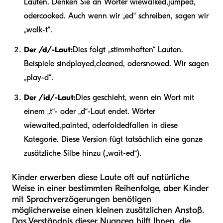
Lauten. Denken Sie an Wörter wie
walked
,
jumped
,
oder
cooked
. Auch wenn wir „ed“ schreiben, sagen wir
„walk-t“.
Der /d/-Laut:
Dies folgt „stimmhaften“ Lauten.
Beispiele sind
played
,
cleaned
, oder
snowed
. Wir sagen
„play-d“.
Der /id/-Laut:
Dies geschieht, wenn ein Wort mit
einem „t“- oder „d“-Laut endet. Wörter
wie
waited
,
painted
, oder
folded
fallen in diese
Kategorie. Diese Version fügt tatsächlich eine ganze
zusätzliche Silbe hinzu („wait-ed“).
Kinder erwerben diese Laute oft auf natürliche
Weise in einer bestimmten Reihenfolge, aber Kinder
mit Sprachverzögerungen benötigen
möglicherweise einen kleinen zusätzlichen Anstoß.
Das Verständnis dieser Nuancen hilft Ihnen, die