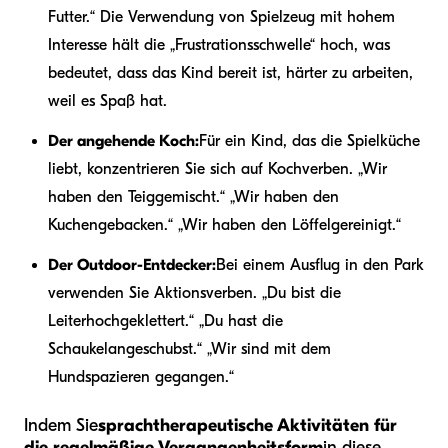
Futter.“ Die Verwendung von Spielzeug mit hohem
Interesse hält die „Frustrationsschwelle“ hoch, was
bedeutet, dass das Kind bereit ist, härter zu arbeiten,
weil es Spaß hat.
Der angehende Koch:
Für ein Kind, das die Spielküche
liebt, konzentrieren Sie sich auf Kochverben. „Wir
haben den Teig
gemischt
.“ „Wir haben den
Kuchen
gebacken
.“ „Wir haben den Löffel
gereinigt
.“
Der Outdoor-Entdecker:
Bei einem Ausflug in den Park
verwenden Sie Aktionsverben. „Du bist die
Leiter
hochgeklettert
.“ „Du hast die
Schaukel
angeschubst
.“ „Wir sind mit dem
Hund
spazieren gegangen
.“
Indem Sie
sprachtherapeutische Aktivitäten für
die regelmäßige Vergangenheitsform
in diese