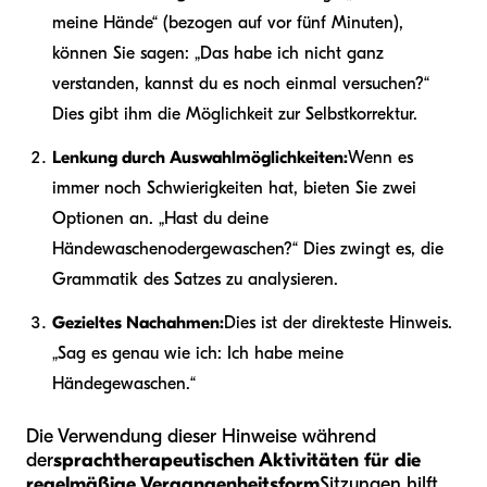
meine Hände“ (bezogen auf vor fünf Minuten),
können Sie sagen: „Das habe ich nicht ganz
verstanden, kannst du es noch einmal versuchen?“
Dies gibt ihm die Möglichkeit zur Selbstkorrektur.
Lenkung durch Auswahlmöglichkeiten:
Wenn es
immer noch Schwierigkeiten hat, bieten Sie zwei
Optionen an. „Hast du deine
Hände
waschen
oder
gewaschen
?“ Dies zwingt es, die
Grammatik des Satzes zu analysieren.
Gezieltes Nachahmen:
Dies ist der direkteste Hinweis.
„Sag es genau wie ich: Ich habe meine
Hände
gewaschen
.“
Die Verwendung dieser Hinweise während
der
sprachtherapeutischen Aktivitäten für die
regelmäßige Vergangenheitsform
Sitzungen hilft,