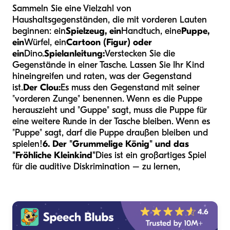
Sammeln Sie eine Vielzahl von
Haushaltsgegenständen, die mit vorderen Lauten
beginnen: ein
Spielzeug, ein
Handtuch, eine
Puppe,
ein
Würfel, ein
Cartoon (Figur) oder
ein
Dino.
Spielanleitung:
Verstecken Sie die
Gegenstände in einer Tasche. Lassen Sie Ihr Kind
hineingreifen und raten, was der Gegenstand
ist.
Der Clou:
Es muss den Gegenstand mit seiner
"vorderen Zunge" benennen. Wenn es die Puppe
herauszieht und "Guppe" sagt, muss die Puppe für
eine weitere Runde in der Tasche bleiben. Wenn es
"Puppe" sagt, darf die Puppe draußen bleiben und
spielen!
6. Der "Grummelige König" und das
"Fröhliche Kleinkind"
Dies ist ein großartiges Spiel
für die auditive Diskrimination – zu lernen,