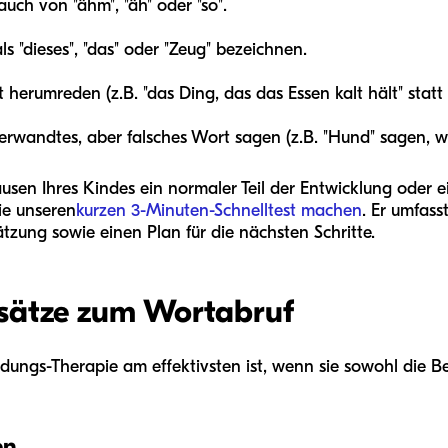
ch von "ähm", "äh" oder "so".
als "dieses", "das" oder "Zeug" bezeichnen.
herumreden (z.B. "das Ding, das das Essen kalt hält" statt
erwandtes, aber falsches Wort sagen (z.B. "Hund" sagen, w
usen Ihres Kindes ein normaler Teil der Entwicklung oder e
ie unseren
kurzen 3-Minuten-Schnelltest machen
. Er umfas
ätzung sowie einen Plan für die nächsten Schritte.
sätze zum Wortabruf
ndungs-Therapie am effektivsten ist, wenn sie sowohl die B
en