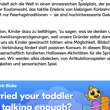
lt sich die Welt in einen sinnesreichen Spielplatz, der pe
der Kostümwahl, das taktile Erlebnis von klebrigem Kürbisi
t nur Feiertagstraditionen – sie sind hochinteressante Gel
sion, Kinder dazu zu befähigen, "zu sagen, was sie denken 
wicklungsverzögerungen, weil unsere Gründer selbst dam
uns als Kinder gewünscht hätten: eine Möglichkeit, Bildschi
e Verbindung fördert statt passiven Konsum. In diesem Blo
ssenschaftlich fundierten Halloween-Aktivitäten für die Sp
en. Wir werden alles abdecken, von Artikulationsspielen 
gkeiten und sensorischem Spiel.