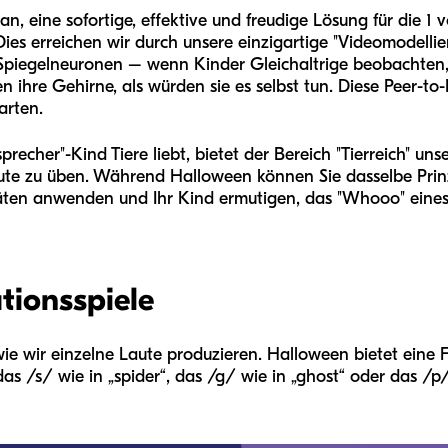
n, eine sofortige, effektive und freudige Lösung für die 1 
ies erreichen wir durch unsere einzigartige "Videomodelli
 Spiegelneuronen – wenn Kinder Gleichaltrige beobachten,
 ihre Gehirne, als würden sie es selbst tun. Diese Peer-to
karten.
sprecher"-Kind Tiere liebt, bietet der Bereich "Tierreich" u
aute zu üben. Während Halloween können Sie dasselbe Pr
vitäten anwenden und Ihr Kind ermutigen, das "Whooo" eine
tionsspiele
wie wir einzelne Laute produzieren. Halloween bietet eine F
s /s/ wie in „spider“, das /g/ wie in „ghost“ oder das /p/