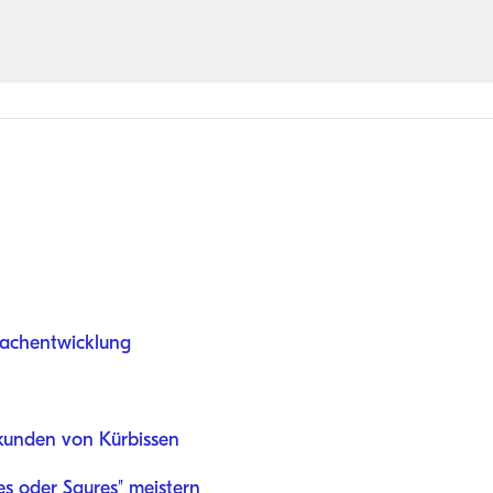
prachentwicklung
kunden von Kürbissen
s oder Saures" meistern