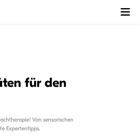
ten für den
rachtherapie! Von sensorischen
te Expertentipps.