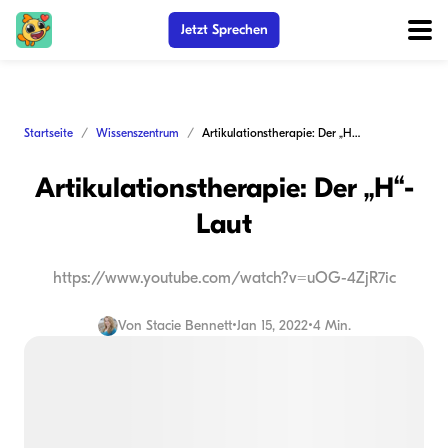
Jetzt Sprechen
Startseite
Wissenszentrum
Artikulationstherapie: Der „H“-Laut
Artikulationstherapie: Der „H“-
Laut
https://www.youtube.com/watch?v=uOG-4ZjR7ic
Von
Stacie Bennett
•
Jan 15, 2022
•
4 Min.