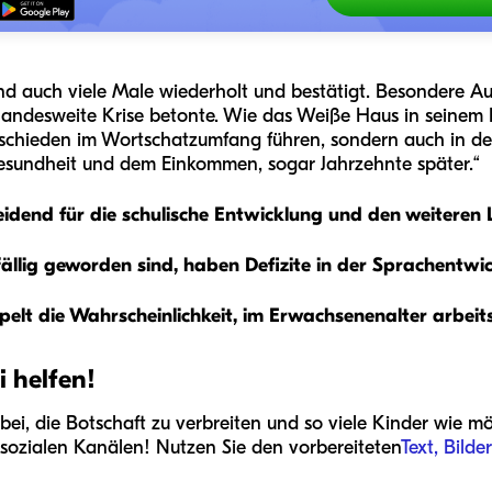
 und auch viele Male wiederholt und bestätigt. Besondere A
landesweite Krise betonte. Wie das Weiße Haus in seinem B
rschieden im Wortschatzumfang führen, sondern auch in der 
sundheit und dem Einkommen, sogar Jahrzehnte später.“
eidend für die schulische Entwicklung und den weiteren
fällig geworden sind, haben Defizite in der Sprachentwi
elt die Wahrscheinlichkeit, im Erwachsenenalter arbeitsl
 helfen!
ei, die Botschaft zu verbreiten und so viele Kinder wie mög
 sozialen Kanälen! Nutzen Sie den vorbereiteten
Text, Bilde