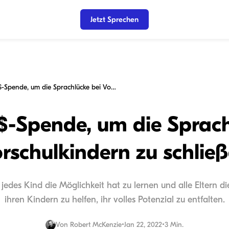
Jetzt Sprechen
100.000 $-Spende, um die Sprachlücke bei Vorschulkindern zu schließen
$-Spende, um die Sprach
rschulkindern zu schlie
edes Kind die Möglichkeit hat zu lernen und alle Eltern 
ihren Kindern zu helfen, ihr volles Potenzial zu entfalten.
Von
Robert McKenzie
•
Jan 22, 2022
•
3 Min.