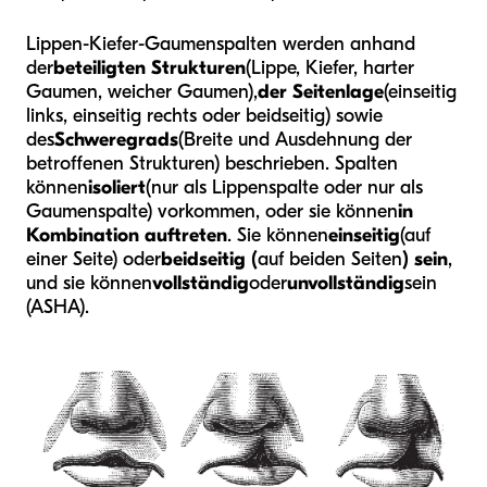
Lippen-Kiefer-Gaumenspalten werden anhand
der
beteiligten Strukturen
(Lippe, Kiefer, harter
Gaumen, weicher Gaumen),
der Seitenlage
(einseitig
links, einseitig rechts oder beidseitig) sowie
des
Schweregrads
(Breite und Ausdehnung der
betroffenen Strukturen) beschrieben. Spalten
können
isoliert
(nur als Lippenspalte oder nur als
Gaumenspalte) vorkommen, oder sie können
in
Kombination auftreten
. Sie können
einseitig
(auf
einer Seite) oder
beidseitig (
auf beiden Seiten
) sein
,
und sie können
vollständig
oder
unvollständig
sein
(ASHA).