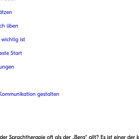
ätzen
sch üben
wichtig ist
este Start
dungen
 Kommunikation gestalten
der Sprachtherapie oft als der „Berg“ gilt? Es ist einer der