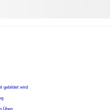
t gebildet wird
ng
um Üben