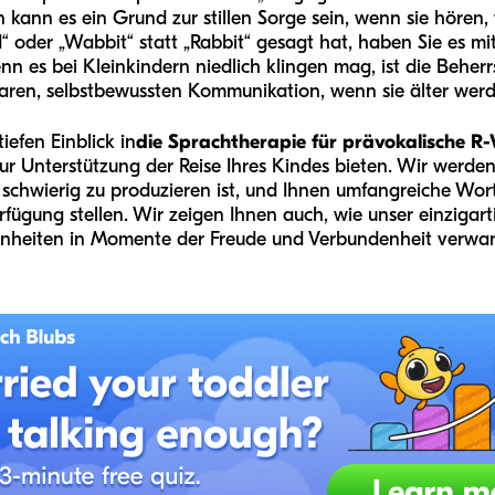
rn kann es ein Grund zur stillen Sorge sein, wenn sie hören
ed“ oder „Wabbit“ statt „Rabbit“ gesagt hat, haben Sie es 
n es bei Kleinkindern niedlich klingen mag, ist die Beher
klaren, selbstbewussten Kommunikation, wenn sie älter wer
iefen Einblick in
die Sprachtherapie für prävokalische R
zur Unterstützung der Reise Ihres Kindes bieten. Wir werde
 schwierig zu produzieren ist, und Ihnen umfangreiche Wort
fügung stellen. Wir zeigen Ihnen auch, wie unser einzigart
inheiten in Momente der Freude und Verbundenheit verwa