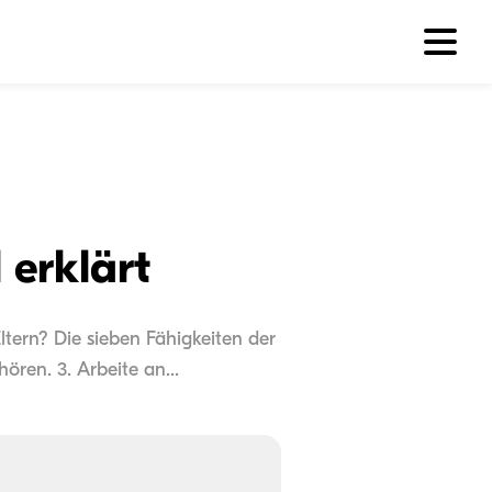
 erklärt
Eltern? Die sieben Fähigkeiten der
ören. 3. Arbeite an...