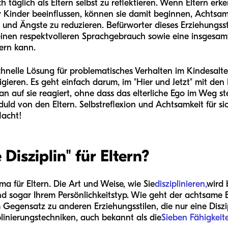
ch täglich als Eltern selbst zu reflektieren. Wenn Eltern er
er Kinder beeinflussen, können sie damit beginnen, Achtsam
ss und Ängste zu reduzieren. Befürworter dieses Erziehungss
einen respektvolleren Sprachgebrauch sowie eine insgesa
ern kann.
chnelle Lösung für problematisches Verhalten im Kindesalte
igieren. Es geht einfach darum, im "Hier und Jetzt" mit den
 auf sie reagiert, ohne dass das elterliche Ego im Weg ste
d von den Eltern. Selbstreflexion und Achtsamkeit für si
Nacht!
Disziplin" für Eltern?
ema für Eltern. Die Art und Weise, wie Sie
disziplinieren,
wird 
und sogar Ihrem Persönlichkeitstyp. Wie geht der achtsame 
Gegensatz zu anderen Erziehungsstilen, die nur eine Diszi
linierungstechniken, auch bekannt als die
Sieben Fähigkeit