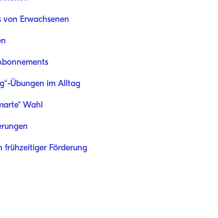
ns von Erwachsenen
en
 Abonnements
ng“-Übungen im Alltag
marte“ Wahl
derungen
n frühzeitiger Förderung