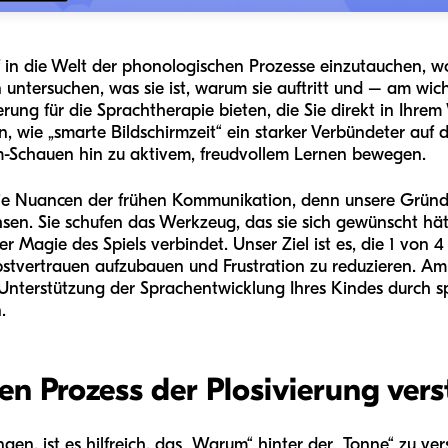
tief in die Welt der phonologischen Prozesse einzutauchen, 
n untersuchen, was sie ist, warum sie auftritt und – am wic
ung für die Sprachtherapie bieten, die Sie direkt in Ihr
, wie „smarte Bildschirmzeit“ ein starker Verbündeter auf
lm-Schauen hin zu aktivem, freudvollem Lernen bewegen.
die Nuancen der frühen Kommunikation, denn unsere Gründe
en. Sie schufen das Werkzeug, das sie sich gewünscht hät
er Magie des Spiels verbindet. Unser Ziel ist es, die 1 von
lbstvertrauen aufzubauen und Frustration zu reduzieren. Am
nterstützung der Sprachentwicklung Ihres Kindes durch sp
.
n Prozess der Plosivierung ver
gen, ist es hilfreich, das „Warum“ hinter der „Tonne“ zu ver