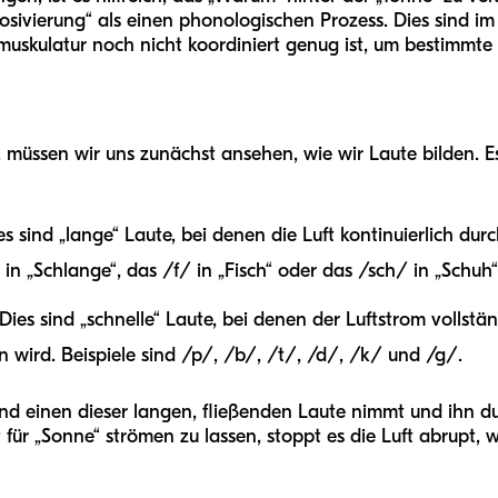
osivierung“ als einen phonologischen Prozess. Dies sind i
skulatur noch nicht koordiniert genug ist, um bestimmte 
, müssen wir uns zunächst ansehen, wie wir Laute bilden. E
es sind „lange“ Laute, bei denen die Luft kontinuierlich d
in „Schlange“, das /f/ in „Fisch“ oder das /sch/ in „Schuh“
Dies sind „schnelle“ Laute, bei denen der Luftstrom vollstä
n wird. Beispiele sind /p/, /b/, /t/, /d/, /k/ und /g/.
Kind einen dieser langen, fließenden Laute nimmt und ihn du
ft für „Sonne“ strömen zu lassen, stoppt es die Luft abrupt, 