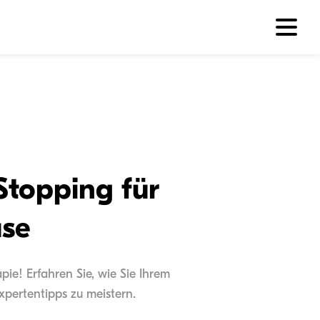
topping für
use
ie! Erfahren Sie, wie Sie Ihrem
xpertentipps zu meistern.