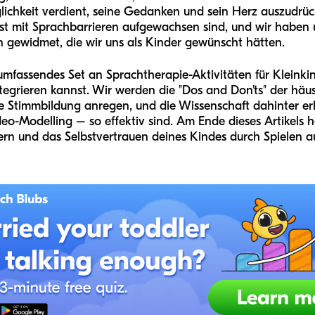
glichkeit verdient, seine Gedanken und sein Herz auszudr
bst mit Sprachbarrieren aufgewachsen sind, und wir haben
n gewidmet, die wir uns als Kinder gewünscht hätten.
in umfassendes Set an Sprachtherapie-Aktivitäten für Kleinki
ntegrieren kannst. Wir werden die "Dos and Don'ts" der häu
die Stimmbildung anregen, und die Wissenschaft dahinter 
o-Modelling – so effektiv sind. Am Ende dieses Artikels h
ern und das Selbstvertrauen deines Kindes durch Spielen a