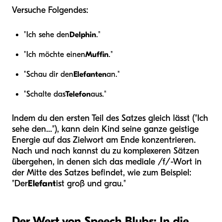
Versuche Folgendes:
"Ich sehe den
Delphin
."
"Ich möchte einen
Muffin
."
"Schau dir den
Elefanten
an."
"Schalte das
Telefon
aus."
Indem du den ersten Teil des Satzes gleich lässt ("Ich
sehe den..."), kann dein Kind seine ganze geistige
Energie auf das Zielwort am Ende konzentrieren.
Nach und nach kannst du zu komplexeren Sätzen
übergehen, in denen sich das mediale /f/-Wort in
der Mitte des Satzes befindet, wie zum Beispiel:
"Der
Elefant
ist groß und grau."
Der Wert von Speech Blubs: In die