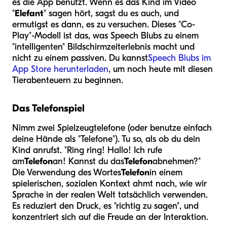
es die App benutzt. Wenn es das Kind im Video
"
Elefant
" sagen hört, sagst du es auch, und
ermutigst es dann, es zu versuchen. Dieses "Co-
Play"-Modell ist das, was Speech Blubs zu einem
"intelligenten" Bildschirmzeiterlebnis macht und
nicht zu einem passiven. Du kannst
Speech Blubs im
App Store herunterladen
, um noch heute mit diesen
Tierabenteuern zu beginnen.
Das Telefonspiel
Nimm zwei Spielzeugtelefone (oder benutze einfach
deine Hände als "Telefone"). Tu so, als ob du dein
Kind anrufst. "Ring ring! Hallo! Ich rufe
am
Telefon
an! Kannst du das
Telefon
abnehmen?"
Die Verwendung des Wortes
Telefon
in einem
spielerischen, sozialen Kontext ahmt nach, wie wir
Sprache in der realen Welt tatsächlich verwenden.
Es reduziert den Druck, es "richtig zu sagen", und
konzentriert sich auf die Freude an der Interaktion.