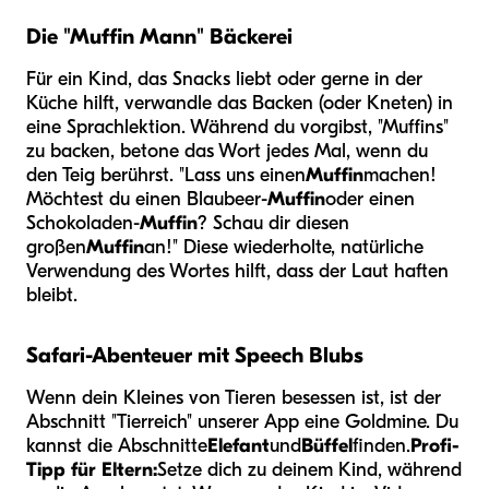
Die "Muffin Mann" Bäckerei
Für ein Kind, das Snacks liebt oder gerne in der
Küche hilft, verwandle das Backen (oder Kneten) in
eine Sprachlektion. Während du vorgibst, "Muffins"
zu backen, betone das Wort jedes Mal, wenn du
den Teig berührst. "Lass uns einen
Muffin
machen!
Möchtest du einen Blaubeer-
Muffin
oder einen
Schokoladen-
Muffin
? Schau dir diesen
großen
Muffin
an!" Diese wiederholte, natürliche
Verwendung des Wortes hilft, dass der Laut haften
bleibt.
Safari-Abenteuer mit Speech Blubs
Wenn dein Kleines von Tieren besessen ist, ist der
Abschnitt "Tierreich" unserer App eine Goldmine. Du
kannst die Abschnitte
Elefant
und
Büffel
finden.
Profi-
Tipp für Eltern:
Setze dich zu deinem Kind, während