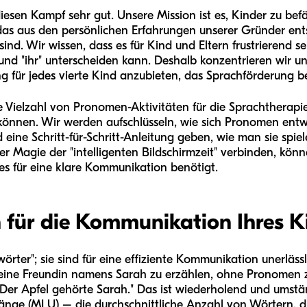
iesen Kampf sehr gut. Unsere Mission ist es, Kinder zu be
das aus den persönlichen Erfahrungen unserer Gründer entst
d. Wir wissen, dass es für Kind und Eltern frustrierend se
 und "ihr" unterscheiden kann. Deshalb konzentrieren wir un
 für jedes vierte Kind anzubieten, das Sprachförderung be
 Vielzahl von Pronomen-Aktivitäten für die Sprachtherapie v
nnen. Wir werden aufschlüsseln, wie sich Pronomen entw
eine Schritt-für-Schritt-Anleitung geben, wie man sie spiele
der Magie der "intelligenten Bildschirmzeit" verbinden, kön
es für eine klare Kommunikation benötigt.
ür die Kommunikation Ihres Ki
rter"; sie sind für eine effiziente Kommunikation unerlässlic
 eine Freundin namens Sarah zu erzählen, ohne Pronomen 
 Der Apfel gehörte Sarah." Das ist wiederholend und umst
länge (MLU) – die durchschnittliche Anzahl von Wörtern, 