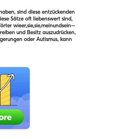
 haben, sind diese entzückenden
ese Sätze oft liebenswert sind,
örter wie
er
,
sie
,
sie
,
mein
und
sein
–
hreiben und Besitz auszudrücken,
ögerungen oder Autismus, kann