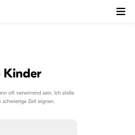
e Kinder
n oft verwirrend sein. Ich stelle
e schwierige Zeit eignen.