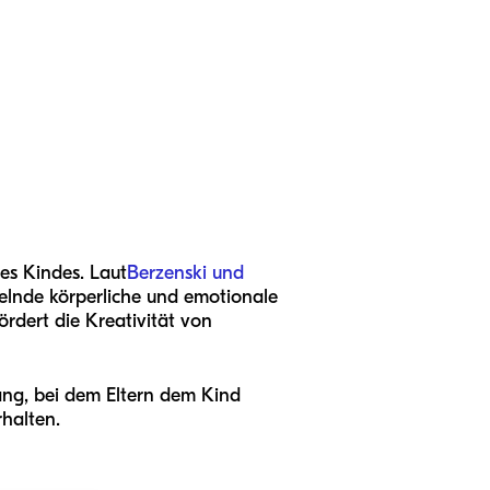
res Kindes. Laut
Berzenski und
lnde körperliche und emotionale
rdert die Kreativität von
ang, bei dem Eltern dem Kind
rhalten.