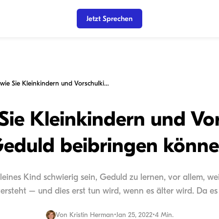
Jetzt Sprechen
5 Wege, wie Sie Kleinkindern und Vorschulkindern Geduld beibringen können
Sie Kleinkindern und Vo
eduld beibringen könn
leines Kind schwierig sein, Geduld zu lernen, vor allem, w
ersteht – und dies erst tun wird, wenn es älter wird. Da es 
Von
Kristin Herman
•
Jan 25, 2022
•
4 Min.