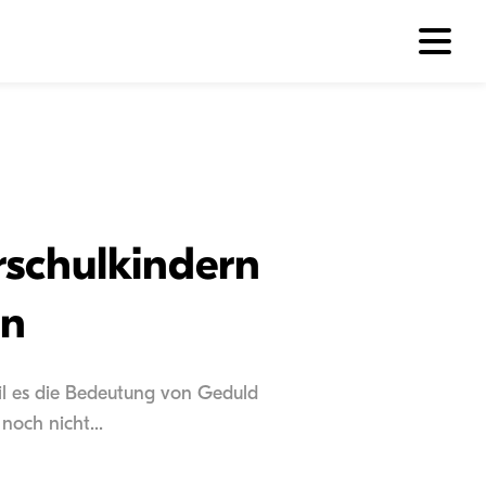
rschulkindern
en
eil es die Bedeutung von Geduld
noch nicht...