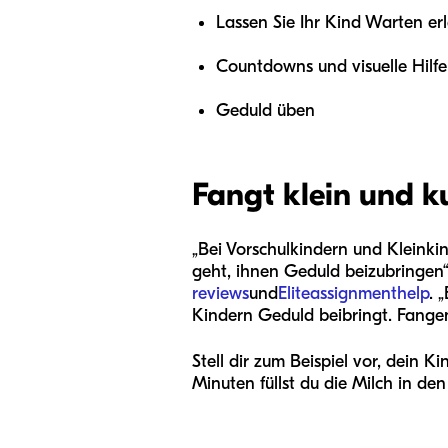
Lassen Sie Ihr Kind Warten er
Countdowns und visuelle Hilf
Geduld üben
Fangt klein und k
„Bei Vorschulkindern und Kleinki
geht, ihnen Geduld beizubringen“
reviews
und
Eliteassignmenthelp
. 
Kindern Geduld beibringt. Fangen
Stell dir zum Beispiel vor, dein
Minuten füllst du die Milch in d