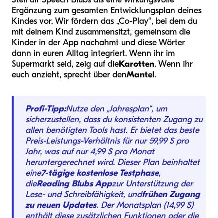
Ergänzung zum gesamten Entwicklungsplan deines
Kindes vor. Wir fördern das „Co-Play“, bei dem du
mit deinem Kind zusammensitzt, gemeinsam die
Kinder in der App nachahmt und diese Wörter
dann in euren Alltag integriert. Wenn ihr im
Supermarkt seid, zeig auf die
Karotten
. Wenn ihr
euch anzieht, sprecht über den
Mantel
.
Profi-Tipp:
Nutze den „Jahresplan“, um
sicherzustellen, dass du konsistenten Zugang zu
allen benötigten Tools hast. Er bietet das beste
Preis-Leistungs-Verhältnis für nur 59,99 $ pro
Jahr, was auf nur 4,99 $ pro Monat
heruntergerechnet wird. Dieser Plan beinhaltet
eine
7-tägige kostenlose Testphase
,
die
Reading Blubs App
zur Unterstützung der
Lese- und Schreibfähigkeit, und
frühen Zugang
zu neuen Updates
. Der Monatsplan (14,99 $)
enthält diese zusätzlichen Funktionen oder die