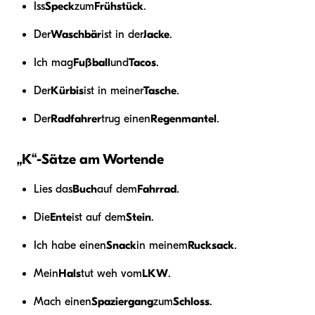
Iss
Speck
zum
Frühstück
.
Der
Waschbär
ist in der
Jacke
.
Ich mag
Fußball
und
Tacos
.
Der
Kürbis
ist in meiner
Tasche
.
Der
Radfahrer
trug einen
Regenmantel
.
„K“-Sätze am Wortende
Lies das
Buch
auf dem
Fahrrad
.
Die
Ente
ist auf dem
Stein
.
Ich habe einen
Snack
in meinem
Rucksack
.
Mein
Hals
tut weh vom
LKW
.
Mach einen
Spaziergang
zum
Schloss
.