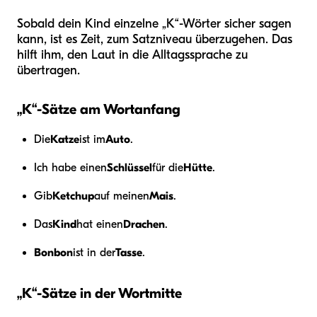
Sobald dein Kind einzelne „K“-Wörter sicher sagen
kann, ist es Zeit, zum Satzniveau überzugehen. Das
hilft ihm, den Laut in die Alltagssprache zu
übertragen.
„K“-Sätze am Wortanfang
Die
Katze
ist im
Auto
.
Ich habe einen
Schlüssel
für die
Hütte
.
Gib
Ketchup
auf meinen
Mais
.
Das
Kind
hat einen
Drachen
.
Bonbon
ist in der
Tasse
.
„K“-Sätze in der Wortmitte