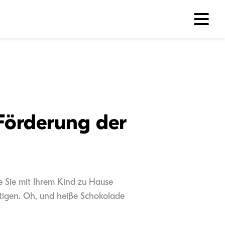
Förderung der
ie Sie mit Ihrem Kind zu Hause
tigen. Oh, und heiße Schokolade