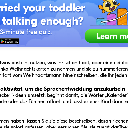
etwas basteln, nutzen, was ihr schon habt, oder einen ei
lanko Weihnachtskarten zu nehmen und sie zu nummerieren.
richt vom Weihnachtsmann hineinschreiben, die ihr jeden 
saktivität, um die Sprachentwicklung anzukurbeln
ckerli-Ideen umsetzt, beginnt damit, die Wörter „Kalender“,
rte oder das Türchen öffnet, und lasst es euer Kind dann 
men haben, lassen Sie sie diese beschreiben, daran rieche
sie sofort aufessen, aber versuchen Sie, sie zuerst darüber