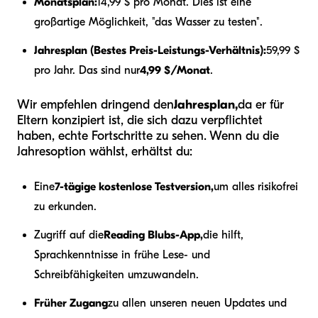
Monatsplan:
14,99 $ pro Monat. Dies ist eine
großartige Möglichkeit, "das Wasser zu testen".
Jahresplan (Bestes Preis-Leistungs-Verhältnis):
59,99 $
pro Jahr. Das sind nur
4,99 $/Monat
.
Wir empfehlen dringend den
Jahresplan,
da er für
Eltern konzipiert ist, die sich dazu verpflichtet
haben, echte Fortschritte zu sehen. Wenn du die
Jahresoption wählst, erhältst du:
Eine
7-tägige kostenlose Testversion,
um alles risikofrei
zu erkunden.
Zugriff auf die
Reading Blubs-App,
die hilft,
Sprachkenntnisse in frühe Lese- und
Schreibfähigkeiten umzuwandeln.
Früher Zugang
zu allen unseren neuen Updates und