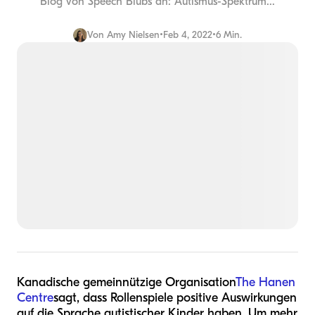
Blog von Speech Blubs an: Autismus-Spektrum...
Von
Amy Nielsen
•
Feb 4, 2022
•
6 Min.
Kanadische gemeinnützige Organisation
The Hanen
Centre
sagt, dass Rollenspiele positive Auswirkungen
auf die Sprache autistischer Kinder haben. Um mehr