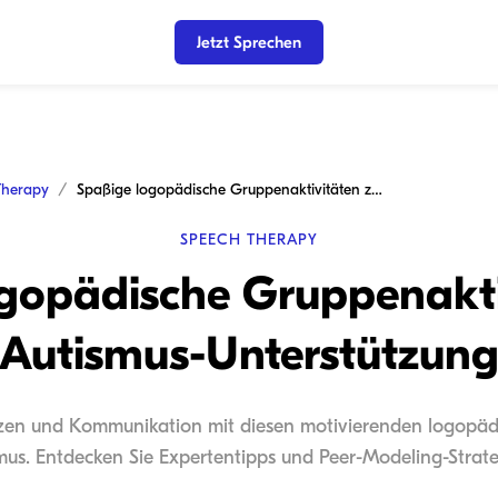
Jetzt Sprechen
Therapy
Spaßige logopädische Gruppenaktivitäten zur Autismus-Unterstützung
SPEECH THERAPY
gopädische Gruppenakti
Autismus-Unterstützun
zen und Kommunikation mit diesen motivierenden logopäd
mus. Entdecken Sie Expertentipps und Peer-Modeling-Strat