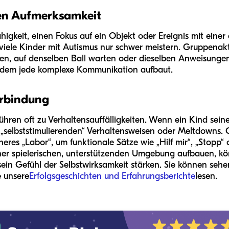
ten Aufmerksamkeit
igkeit, einen Fokus auf ein Objekt oder Ereignis mit einer 
 viele Kinder mit Autismus nur schwer meistern. Gruppenakt
en, auf denselben Ball warten oder dieselben Anweisunge
uf dem jede komplexe Kommunikation aufbaut.
erbindung
hren oft zu Verhaltensauffälligkeiten. Wenn ein Kind sein
u „selbststimulierenden“ Verhaltensweisen oder Meltdowns.
sicheres „Labor“, um funktionale Sätze wie „Hilf mir“, „Stopp“
iner spielerischen, unterstützenden Umgebung aufbauen, kön
sein Gefühl der Selbstwirksamkeit stärken. Sie können sehe
 unsere
Erfolgsgeschichten und Erfahrungsberichte
lesen.