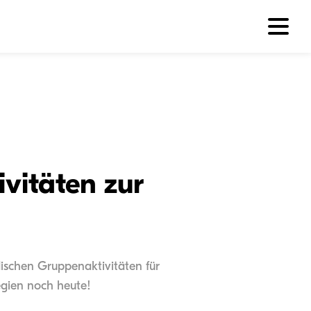
vitäten zur
g
ischen Gruppenaktivitäten für
egien noch heute!