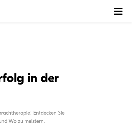
folg in der
prachtherapie! Entdecken Sie
und Wo zu meistern.