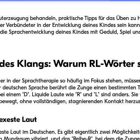
terzeugung behandeln, praktische Tipps für das Üben zu 
arker Verbündeter in der Entwicklung deines Kindes sein kan
 die Sprachentwicklung deines Kindes mit Geduld, Spiel und
 des Klangs: Warum RL-Wörter s
r in der Sprachtherapie so häufig im Fokus stehen, müsse
er deutschen Sprache berührt die Zunge einen bestimmten 
 einem "D". Liquide Laute wie "R" und "L" sind anders. Sie
ewegt, ohne vollständigen, stagnierenden Kontakt herzust
exeste Laut
este Laut im Deutschen. Es gibt eigentlich zwei Möglichkeit
en Mundraum vibriert, und das "Reibe-R", bei dem die Zun