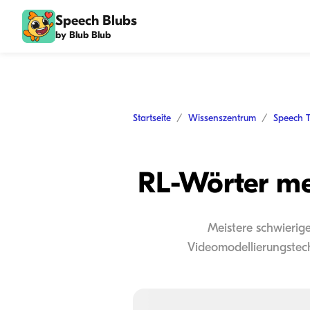
Speech Blubs
by Blub Blub
Startseite
Wissenszentrum
Speech 
RL-Wörter mei
Meistere schwierig
Videomodellierungstech