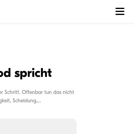
d spricht
r Schritt. Offenbar tun das nicht
gkeit, Scheidung,...