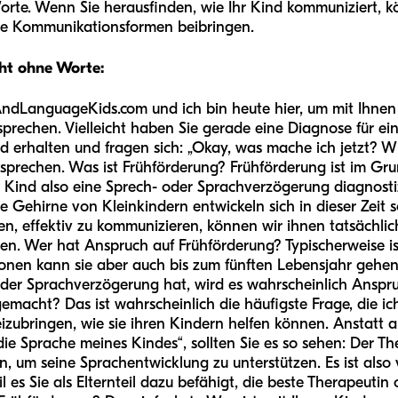
te. Wenn Sie herausfinden, wie Ihr Kind kommuniziert, kö
re Kommunikationsformen beibringen.
icht ohne Worte:
AndLanguageKids.com und ich bin heute hier, um mit Ihnen 
sprechen. Vielleicht haben Sie gerade eine Diagnose für ei
 erhalten und fragen sich: „Okay, was mache ich jetzt? W
prechen. Was ist Frühförderung? Frühförderung ist im Grund
Kind also eine Sprech- oder Sprachverzögerung diagnostizier
Gehirne von Kleinkindern entwickeln sich in dieser Zeit so
n, effektiv zu kommunizieren, können wir ihnen tatsächlich 
hen. Wer hat Anspruch auf Frühförderung? Typischerweise ist
ionen kann sie aber auch bis zum fünften Lebensjahr gehen.
oder Sprachverzögerung hat, wird es wahrscheinlich Anspr
emacht? Das ist wahrscheinlich die häufigste Frage, die 
beizubringen, wie sie ihren Kindern helfen können. Anstatt 
die Sprache meines Kindes“, sollten Sie es so sehen: Der T
 um seine Sprachentwicklung zu unterstützen. Es ist also vi
weil es Sie als Elternteil dazu befähigt, die beste Therapeuti