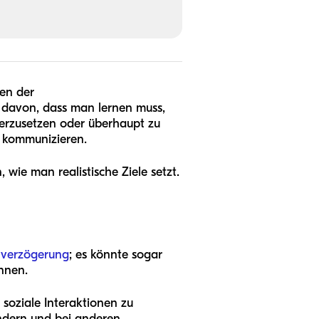
sen der
 davon, dass man lernen muss,
erzusetzen oder überhaupt zu
u kommunizieren.
wie man realistische Ziele setzt.
hverzögerung
; es könnte sogar
nnen.
 soziale Interaktionen zu
indern und bei anderen