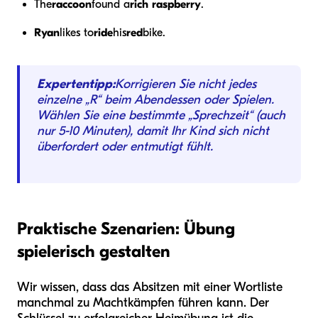
The
raccoon
found a
rich
raspberry
.
Ryan
likes to
ride
his
red
bike.
Expertentipp:
Korrigieren Sie nicht jedes
einzelne „R“ beim Abendessen oder Spielen.
Wählen Sie eine bestimmte „Sprechzeit“ (auch
nur 5-10 Minuten), damit Ihr Kind sich nicht
überfordert oder entmutigt fühlt.
Praktische Szenarien: Übung
spielerisch gestalten
Wir wissen, dass das Absitzen mit einer Wortliste
manchmal zu Machtkämpfen führen kann. Der