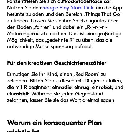
konzentrieren Sie sich auf
Rocket
oder
Race car
.
Nutzen Sie den
Google Play Store Link
, um die App
herunterzuladen und den Bereich „Things That Go“
zu finden. Lassen Sie sie ihre Spielzeugautos über
den Boden „fahren“ und dabei ein „R-r-r-r-r“-
Motorengeräusch machen. Dies ist eine großartige
Möglichkeit, das „gedehnte R“ zu üben, das die
notwendige Muskelspannung aufbaut.
Für den kreativen Geschichtenerzähler
Ermutigen Sie Ihr Kind, einen „Red Room“ zu
zeichnen. Bitten Sie es, diesen mit Dingen zu füllen,
die mit R beginnen: ein
radio
, ein
rug
, ein
robot
, und
ein
rabbit
. Während sie jeden Gegenstand
zeichnen, lassen Sie sie das Wort dreimal sagen.
Warum ein konsequenter Plan