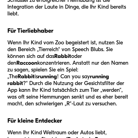
Schlüssel zu erfolgreicher Heimübung ist die
Integration der Laute in Dinge, die Ihr Kind bereits
liebt.
Für Tierliebhaber
Wenn Ihr Kind vom Zoo begeistert ist, nutzen Sie
den Bereich „Tierreich“ von Speech Blubs. Sie
können sich auf das
Rabbit
oder
den
Raccoon
konzentrieren. Anstatt nur den Namen
zu sagen, spielen Sie ein Spiel:
„The
Rabbit
is
running
! Can you say
running
rabbit
?“ Durch die Nutzung der Gesichtsfilter der
App kann Ihr Kind tatsächlich zum Tier „werden“,
was oft seine Hemmungen senkt und es eher bereit
macht, den schwierigen „R“-Laut zu versuchen.
Für kleine Entdecker
Wenn Ihr Kind Weltraum oder Autos liebt,