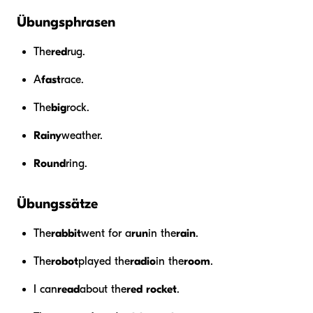
Übungsphrasen
The
red
rug.
A
fast
race.
The
big
rock.
Rainy
weather.
Round
ring.
Übungssätze
The
rabbit
went for a
run
in the
rain
.
The
robot
played the
radio
in the
room
.
I can
read
about the
red
rocket
.