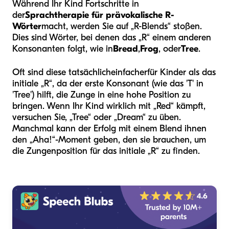
Während Ihr Kind Fortschritte in
der
Sprachtherapie für prävokalische R-
Wörter
macht, werden Sie auf „R-Blends“ stoßen.
Dies sind Wörter, bei denen das „R“ einem anderen
Konsonanten folgt, wie in
Bread
,
Frog
, oder
Tree
.
Oft sind diese tatsächlich
einfacher
für Kinder als das
initiale „R“, da der erste Konsonant (wie das 'T' in
'Tree') hilft, die Zunge in eine hohe Position zu
bringen. Wenn Ihr Kind wirklich mit „Red“ kämpft,
versuchen Sie, „Tree“ oder „Dream“ zu üben.
Manchmal kann der Erfolg mit einem Blend ihnen
den „Aha!“-Moment geben, den sie brauchen, um
die Zungenposition für das initiale „R“ zu finden.