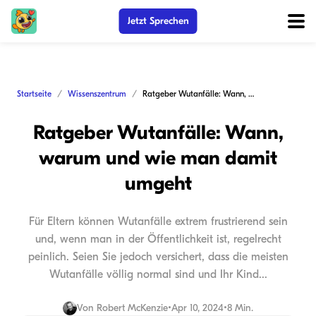
Jetzt Sprechen
Startseite
Wissenszentrum
Ratgeber Wutanfälle: Wann, warum und wie man damit umgeht
Ratgeber Wutanfälle: Wann,
warum und wie man damit
umgeht
Für Eltern können Wutanfälle extrem frustrierend sein
und, wenn man in der Öffentlichkeit ist, regelrecht
peinlich. Seien Sie jedoch versichert, dass die meisten
Wutanfälle völlig normal sind und Ihr Kind...
Von
Robert McKenzie
•
Apr 10, 2024
•
8 Min.