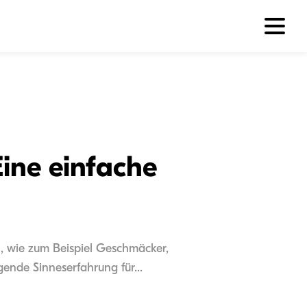
Eine einfache
n, wie zum Beispiel Geschmäcker,
ende Sinneserfahrung für...