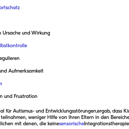
rtschatz
 Ursache und Wirkung
lbstkontrolle
regulieren
 und Aufmerksamkeit
m
n und Frustration
nal für Autismus- und Entwicklungsstörungen,
ergab, dass Ki
 teilnahmen, weniger Hilfe von ihren Eltern in den Bereich
lichen mit denen, die keine
sensorische
Integrationstherapi