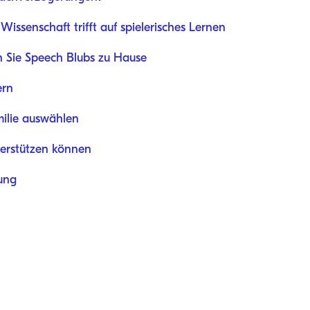
issenschaft trifft auf spielerisches Lernen
en Sie Speech Blubs zu Hause
ern
milie auswählen
terstützen können
ung