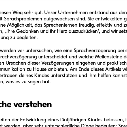
diesen Weg sehr gut. Unser Unternehmen entstand aus den
 mit Sprachproblemen aufgewachsen sind. Sie entwickelten 
ne Möglichkeit, das Sprechenlernen freudig, effektiv und z
en, „ihre Gedanken und ihr Herz auszudrücken", und wir set
lung zu begleiten.
werden wir untersuchen, wie eine Sprachverzögerung bei e
Sprechverzögerung unterscheidet und welche Meilensteine de
n Ursachen dieser Verzögerungen eingehen und praktische,
munikation zu Hause anbieten. Am Ende dieses Artikels wir
rtrauen deines Kindes unterstützen und ihm helfen kannst,
en, was es zu sagen hat.
che verstehen
ten der Entwicklung eines fünfjährigen Kindes befassen, ist 
t werden, aber sehr unterschiedliche Dinge bedeuten: Spr