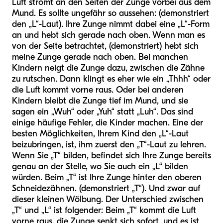
Luft strömt an den Seiten der Zunge vorbei aus dem
Mund. Es sollte ungefähr so aussehen: (demonstriert
den „L“-Laut). Ihre Zunge nimmt dabei eine „L“-Form
an und hebt sich gerade nach oben. Wenn man es
von der Seite betrachtet, (demonstriert) hebt sich
meine Zunge gerade nach oben. Bei manchen
Kindern neigt die Zunge dazu, zwischen die Zähne
zu rutschen. Dann klingt es eher wie ein „Thhh“ oder
die Luft kommt vorne raus. Oder bei anderen
Kindern bleibt die Zunge tief im Mund, und sie
sagen ein „Wuh“ oder „Yuh“ statt „Luh“. Das sind
einige häufige Fehler, die Kinder machen. Eine der
besten Möglichkeiten, Ihrem Kind den „L“-Laut
beizubringen, ist, ihm zuerst den „T“-Laut zu lehren.
Wenn Sie „T“ bilden, befindet sich Ihre Zunge bereits
genau an der Stelle, wo Sie auch ein „L“ bilden
würden. Beim „T“ ist Ihre Zunge hinter den oberen
Schneidezähnen. (demonstriert „T“). Und zwar auf
dieser kleinen Wölbung. Der Unterschied zwischen
„T“ und „L“ ist folgender: Beim „T“ kommt die Luft
vorne raus, die Zunge senkt sich sofort, und es ist