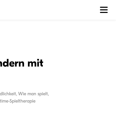
ndern mit
dlichkeit, Wie man spielt,
time-Spieltherapie