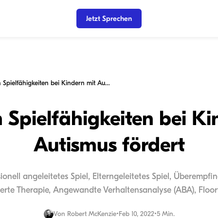
Jetzt Sprechen
Wie man Spielfähigkeiten bei Kindern mit Autismus fördert
Spielfähigkeiten bei Ki
Autismus fördert
sionell angeleitetes Spiel, Elterngeleitetes Spiel, Überempfin
erte Therapie, Angewandte Verhaltensanalyse (ABA), Floor
Von
Robert McKenzie
•
Feb 10, 2022
•
5 Min.