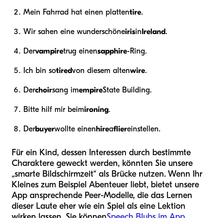
Mein Fahrrad hat einen platten
tire
.
Wir sahen eine wunderschöne
iris
in
Ireland
.
Der
vampire
trug einen
sapphire
-Ring.
Ich bin so
tired
von diesem alten
wire
.
Der
choir
sang im
empire
State Building.
Bitte hilf mir beim
ironing
.
Der
buyer
wollte einen
hire
a
flier
einstellen.
Für ein Kind, dessen Interessen durch bestimmte
Charaktere geweckt werden, könnten Sie unsere
„smarte Bildschirmzeit“ als Brücke nutzen. Wenn Ihr
Kleines zum Beispiel Abenteuer liebt, bietet unsere
App ansprechende Peer-Modelle, die das Lernen
dieser Laute eher wie ein Spiel als eine Lektion
wirken lassen. Sie können
Speech Blubs im App