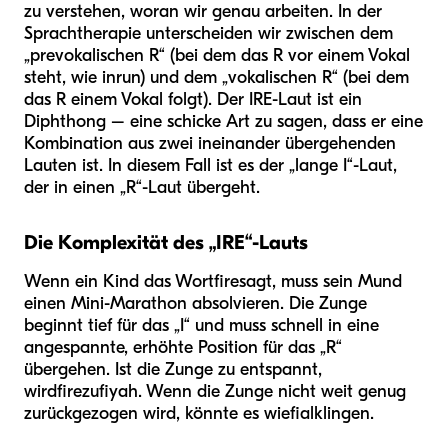
zu verstehen, woran wir genau arbeiten. In der
Sprachtherapie unterscheiden wir zwischen dem
„prevokalischen R“ (bei dem das R vor einem Vokal
steht, wie in
run
) und dem „vokalischen R“ (bei dem
das R einem Vokal folgt). Der IRE-Laut ist ein
Diphthong – eine schicke Art zu sagen, dass er eine
Kombination aus zwei ineinander übergehenden
Lauten ist. In diesem Fall ist es der „lange I“-Laut,
der in einen „R“-Laut übergeht.
Die Komplexität des „IRE“-Lauts
Wenn ein Kind das Wort
fire
sagt, muss sein Mund
einen Mini-Marathon absolvieren. Die Zunge
beginnt tief für das „I“ und muss schnell in eine
angespannte, erhöhte Position für das „R“
übergehen. Ist die Zunge zu entspannt,
wird
fire
zu
fiyah
. Wenn die Zunge nicht weit genug
zurückgezogen wird, könnte es wie
fial
klingen.