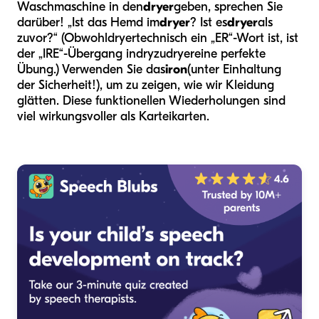
Waschmaschine in den
dryer
geben, sprechen Sie
darüber! „Ist das Hemd im
dryer
? Ist es
dryer
als
zuvor?“ (Obwohl
dryer
technisch ein „ER“-Wort ist, ist
der „IRE“-Übergang in
dry
zu
dryer
eine perfekte
Übung.) Verwenden Sie das
iron
(unter Einhaltung
der Sicherheit!), um zu zeigen, wie wir Kleidung
glätten. Diese funktionellen Wiederholungen sind
viel wirkungsvoller als Karteikarten.