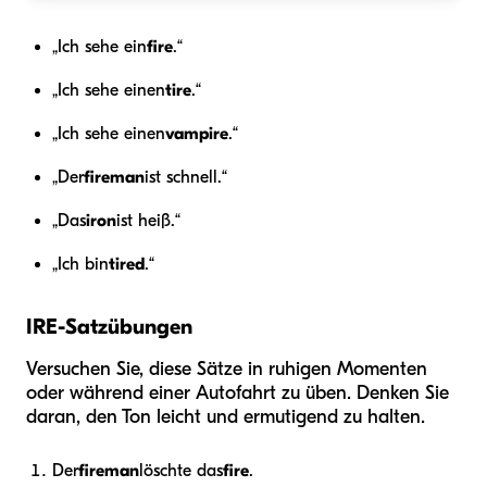
„Ich sehe ein
fire
.“
„Ich sehe einen
tire
.“
„Ich sehe einen
vampire
.“
„Der
fireman
ist schnell.“
„Das
iron
ist heiß.“
„Ich bin
tired
.“
IRE-Satzübungen
Versuchen Sie, diese Sätze in ruhigen Momenten
oder während einer Autofahrt zu üben. Denken Sie
daran, den Ton leicht und ermutigend zu halten.
Der
fireman
löschte das
fire
.