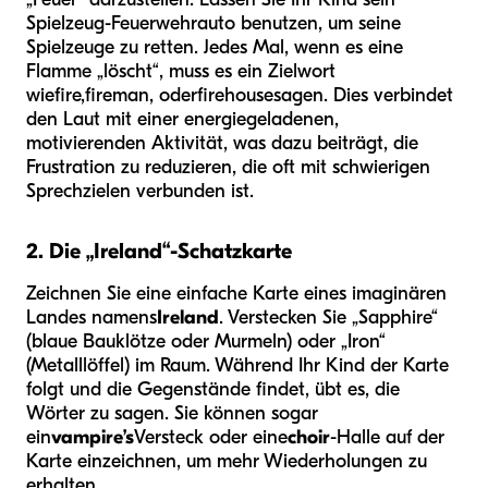
Spielzeug-Feuerwehrauto benutzen, um seine
Spielzeuge zu retten. Jedes Mal, wenn es eine
Flamme „löscht“, muss es ein Zielwort
wie
fire
,
fireman
, oder
firehouse
sagen. Dies verbindet
den Laut mit einer energiegeladenen,
motivierenden Aktivität, was dazu beiträgt, die
Frustration zu reduzieren, die oft mit schwierigen
Sprechzielen verbunden ist.
2. Die „Ireland“-Schatzkarte
Zeichnen Sie eine einfache Karte eines imaginären
Landes namens
Ireland
. Verstecken Sie „Sapphire“
(blaue Bauklötze oder Murmeln) oder „Iron“
(Metalllöffel) im Raum. Während Ihr Kind der Karte
folgt und die Gegenstände findet, übt es, die
Wörter zu sagen. Sie können sogar
ein
vampire’s
Versteck oder eine
choir
-Halle auf der
Karte einzeichnen, um mehr Wiederholungen zu
erhalten.