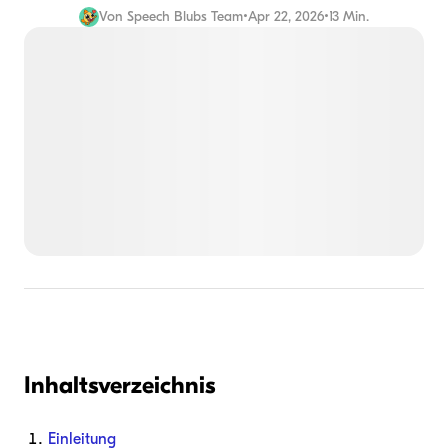
Von
Speech Blubs Team
•
Apr 22, 2026
•
13 Min.
Inhaltsverzeichnis
Einleitung