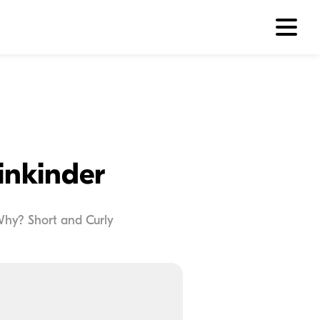
inkinder
Why? Short and Curly