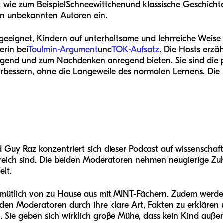
wie zum Beispiel
Schneewittchen
und klassische Geschicht
on unbekannten Autoren ein.
geeignet, Kindern auf unterhaltsame und lehrreiche Weise d
erin bei
Toulmin-Argument
und
TOK-Aufsatz
. Die Hosts erzä
igend und zum Nachdenken anregend bieten. Sie sind die p
erbessern, ohne die Langeweile des normalen Lernens. Die
y Raz konzentriert sich dieser Podcast auf wissenschaftlic
eich sind. Die beiden Moderatoren nehmen neugierige Zuhö
lt.
mütlich von zu Hause aus mit MINT-Fächern. Zudem werden 
 Moderatoren durch ihre klare Art, Fakten zu erklären 
 Sie geben sich wirklich große Mühe, dass kein Kind außen 