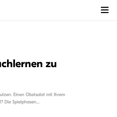
chlernen zu
nutzen. Einen Obstsalat mit Ihrem
? Die Spielphasen...