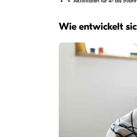
Aktivitäten für 4- bis 5-Jäh
Wie entwickelt si