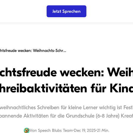
Jetzt Sprechen
Weihnachtsfreude wecken: Weihnachts-Schreibaktivitäten für Kinder
htsfreude wecken: Wei
hreibaktivitäten für Kin
eihnachtliches Schreiben für kleine Lerner wichtig ist Festl
Spannende Aktivitäten für die Grundschule (6-8 Jahre) Kreat
Von
Speech Blubs Team
•
Dec 19, 2025
•
21 Min.