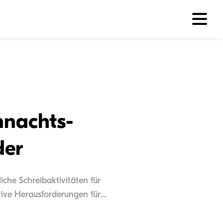
hnachts-
der
iche Schreibaktivitäten für
ive Herausforderungen für...