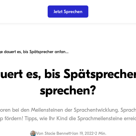
Jetzt Sprechen
Wie lange dauert es, bis Spätsprecher anfangen zu sprechen?
uert es, bis Spätspreche
sprechen?
aktoren bei den Meilensteinen der Sprachentwicklung. Sprac
p fördern! Tipps, wie Ihr Kind die Sprachmeilensteine erreic
Von
Stacie Bennett
•
Jan 19, 2022
•
2 Min.