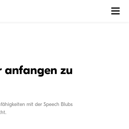
r anfangen zu
hfähigkeiten mit der Speech Blubs
ht.