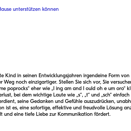
 Hause unterstützen können
rte Kind in seinen Entwicklungsjahren irgendeine Form von
er Weg noch einzigartiger. Stellen Sie sich vor, Sie versuch
 poprocks“ eher wie „I ing am and I ould oh e um oro“ kling
lust, bei dem wichtige Laute wie „s“, „t“ und „sch“ einfac
 verdient, seine Gedanken und Gefühle auszudrücken, unab
ist es, eine sofortige, effektive und freudvolle Lösung anz
t und eine tiefe Liebe zur Kommunikation fördert.