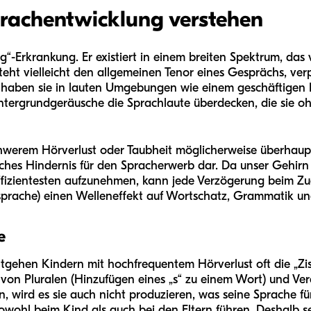
prachentwicklung verstehen
ng“-Erkrankung. Er existiert in einem breiten Spektrum, das v
teht vielleicht den allgemeinen Tenor eines Gesprächs, ver
t haben sie in lauten Umgebungen wie einem geschäftigen
intergrundgeräusche die Sprachlaute überdecken, die sie 
schwerem Hörverlust oder Taubheit möglicherweise überhau
bliches Hindernis für den Spracherwerb dar. Da unser Gehirn
ffizientesten aufzunehmen, kann jede Verzögerung beim Zu
sprache) einen Welleneffekt auf Wortschatz, Grammatik un
e
ntgehen Kindern mit hochfrequentem Hörverlust oft die „Zis
 von Pluralen (Hinzufügen eines „s“ zu einem Wort) und V
, wird es sie auch nicht produzieren, was seine Sprache f
owohl beim Kind als auch bei den Eltern führen. Deshalb s