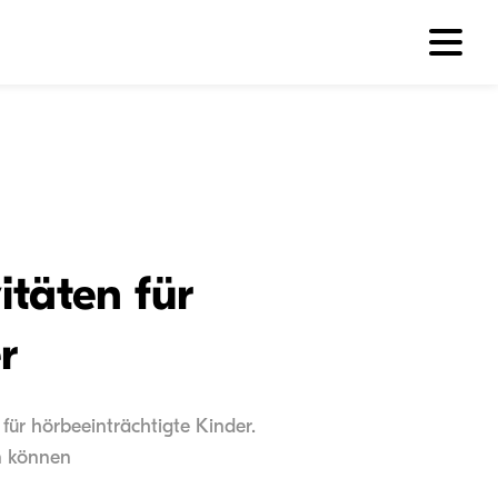
itäten für
r
für hörbeeinträchtigte Kinder.
en können