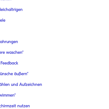
leichaltrigen
ele
rfahrungen
ere waschen“
s Feedback
Wünsche äußern“
zählen und Aufzeichnen
chwimmen“
schirmzeit nutzen