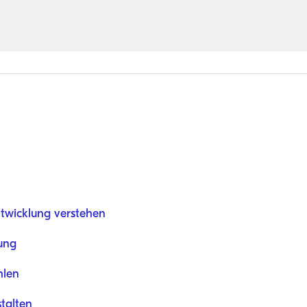
twicklung verstehen
ung
hlen
stalten