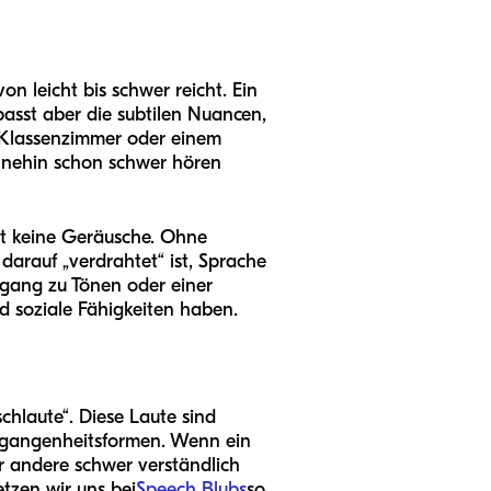
on leicht bis schwer reicht. Ein
passt aber die subtilen Nuancen,
 Klassenzimmer oder einem
ohnehin schon schwer hören
pt keine Geräusche. Ohne
 darauf „verdrahtet“ ist, Sprache
gang zu Tönen oder einer
d soziale Fähigkeiten haben.
chlaute“. Diese Laute sind
ergangenheitsformen. Wenn ein
ür andere schwer verständlich
etzen wir uns bei
Speech Blubs
so