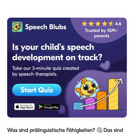
Was sind prälinguistische Fähigkeiten? 🤔 Das sind