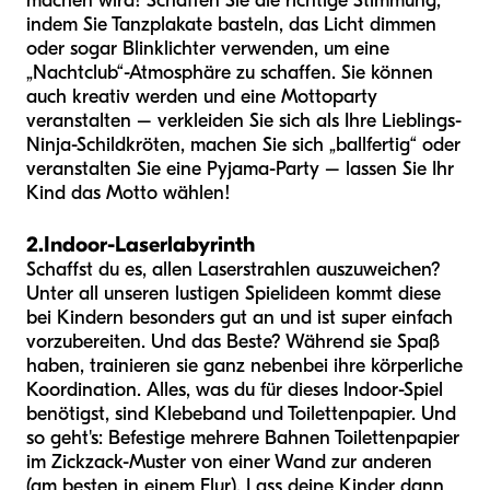
machen wird! Schaffen Sie die richtige Stimmung,
indem Sie Tanzplakate basteln, das Licht dimmen
oder sogar Blinklichter verwenden, um eine
„Nachtclub“-Atmosphäre zu schaffen. Sie können
auch kreativ werden und eine Mottoparty
veranstalten – verkleiden Sie sich als Ihre Lieblings-
Ninja-Schildkröten, machen Sie sich „ballfertig“ oder
veranstalten Sie eine Pyjama-Party – lassen Sie Ihr
Kind das Motto wählen!
2.
Indoor-Laserlabyrinth
Schaffst du es, allen Laserstrahlen auszuweichen?
Unter all unseren lustigen Spielideen kommt diese
bei Kindern besonders gut an und ist super einfach
vorzubereiten. Und das Beste? Während sie Spaß
haben, trainieren sie ganz nebenbei ihre körperliche
Koordination. Alles, was du für dieses Indoor-Spiel
benötigst, sind Klebeband und Toilettenpapier. Und
so geht's: Befestige mehrere Bahnen Toilettenpapier
im Zickzack-Muster von einer Wand zur anderen
(am besten in einem Flur). Lass deine Kinder dann