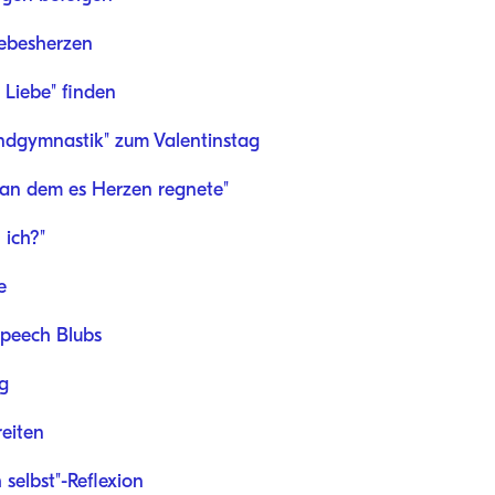
iebesherzen
e Liebe" finden
undgymnastik" zum Valentinstag
 an dem es Herzen regnete"
 ich?"
e
 Speech Blubs
ng
reiten
h selbst"-Reflexion