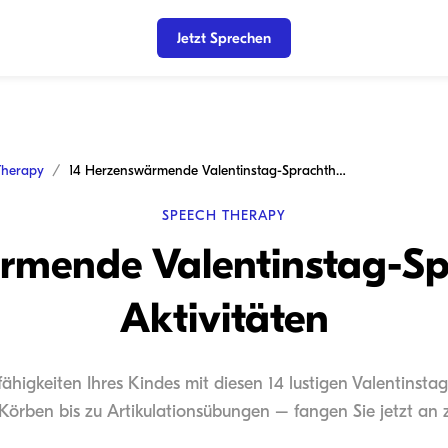
Jetzt Sprechen
Therapy
14 Herzenswärmende Valentinstag-Sprachtherapie-Aktivitäten
SPEECH THERAPY
rmende Valentinstag-Sp
Aktivitäten
higkeiten Ihres Kindes mit diesen 14 lustigen Valentinsta
Körben bis zu Artikulationsübungen – fangen Sie jetzt an 