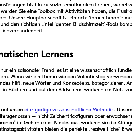
nsübungen bis hin zu sozial-emotionalem Lernen, wobei wir 
 werden Sie eine Toolbox mit Aktivitäten haben, die Frustr
ken. Unsere Hauptbotschaft ist einfach: Sprachtherapie muss
 und den richtigen „intelligenten Bildschirmzeit“-Tools komb
lienverbundenheit.
matischen Lernens
nur ein saisonaler Trend; es ist eine wissenschaftlich fundi
nern. Wenn wir ein Thema wie den Valentinstag verwenden,
des hilft, neue Wörter und Konzepte zu kategorisieren. Anst
n, in Büchern und auf dem Bildschirm, wodurch ein Netz vo
 auf unsere
einzigartige wissenschaftliche Methodik
. Unser
ltersgenossen – nicht Zeichentrickfiguren oder erwachsen
euronen“ im Gehirn eines Kindes aus, wodurch sie die Klä
instagsaktivitäten bieten die perfekte „realweltliche“ Erwe