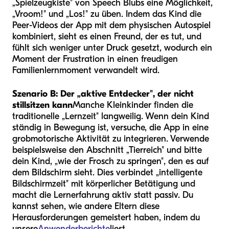
„Spielzeugkiste" von Speech Blubs eine Möglichkeit,
„Vroom!" und „Los!" zu üben. Indem das Kind die
Peer-Videos der App mit dem physischen Autospiel
kombiniert, sieht es einen Freund, der es tut, und
fühlt sich weniger unter Druck gesetzt, wodurch ein
Moment der Frustration in einen freudigen
Familienlernmoment verwandelt wird.
Szenario B: Der „aktive Entdecker", der nicht
stillsitzen kann
Manche Kleinkinder finden die
traditionelle „Lernzeit" langweilig. Wenn dein Kind
ständig in Bewegung ist, versuche, die App in eine
grobmotorische Aktivität zu integrieren. Verwende
beispielsweise den Abschnitt „Tierreich" und bitte
dein Kind, „wie der Frosch zu springen", den es auf
dem Bildschirm sieht. Dies verbindet „intelligente
Bildschirmzeit" mit körperlicher Betätigung und
macht die Lernerfahrung aktiv statt passiv. Du
kannst sehen, wie andere Eltern diese
Herausforderungen gemeistert haben, indem du
unsere
Anwenderberichte
liest.