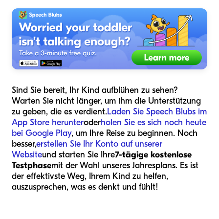
Sind Sie bereit, Ihr Kind aufblühen zu sehen?
Warten Sie nicht länger, um ihm die Unterstützung
zu geben, die es verdient.
Laden Sie Speech Blubs im
App Store herunter
oder
holen Sie es sich noch heute
bei Google Play
, um Ihre Reise zu beginnen. Noch
besser,
erstellen Sie Ihr Konto auf unserer
Website
und starten Sie Ihre
7-tägige kostenlose
Testphase
mit der Wahl unseres Jahresplans. Es ist
der effektivste Weg, Ihrem Kind zu helfen,
auszusprechen, was es denkt und fühlt!