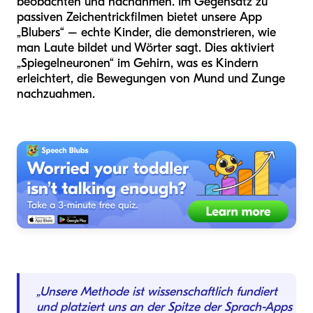
beobachten und nachahmen. Im Gegensatz zu
passiven Zeichentrickfilmen bietet unsere App
„Blubers“ – echte Kinder, die demonstrieren, wie
man Laute bildet und Wörter sagt. Dies aktiviert
„Spiegelneuronen“ im Gehirn, was es Kindern
erleichtert, die Bewegungen von Mund und Zunge
nachzuahmen.
„Unsere Methode ist wissenschaftlich fundiert
und platziert uns an der Spitze der Sprach-Apps