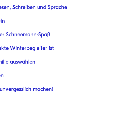
esen, Schreiben und Sprache
ln
her Schneemann-Spaß
te Winterbegleiter ist
milie auswählen
en
r unvergesslich machen!