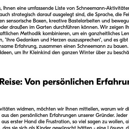
es, Ihnen eine umfassende Liste von Schneemann-Aktivitäten
uch strategisch darauf ausgelegt sind, die Sprache, die Fe
en sensorische Boxen, kreative Bastelarbeiten und bewegun
oder draußen im Garten durchführen können. Wir zeigen Ih
haftlichen Methodik kombinieren, um ein ganzheitliches Ler
gen, "ihre Gedanken und Herzen auszusprechen", und es gibt
meinsame Erfahrung, zusammen einen Schneemann zu bauen.
 Ideen, um Ihr Kleinkind den ganzen Winter über zu beschä
Reise: Von persönlichen Erfahru
vitäten widmen, möchten wir Ihnen mitteilen, warum wir die
 aus den persönlichen Erfahrungen unserer Gründer. Jeder
us erster Hand die Frustration, so viel sagen zu wollen, 
das sie sich als Kinder gewünscht hätten - eine Lösung, di