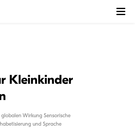
r Kleinkinder
n
r globalen Wirkung Sensorische
phabetisierung und Sprache